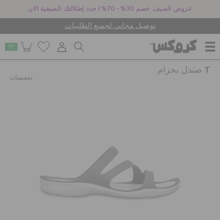
عروض الصيف: خصم 30% - 70% | جدد إطلالتك الصيفية الان
توصيل مجاني لجميع الطلبيات
صندل بحزام T
للنساء
تخفيضات
للرجال
أطفال
جيبيتز تشارمز
كروكس لمكان العمل