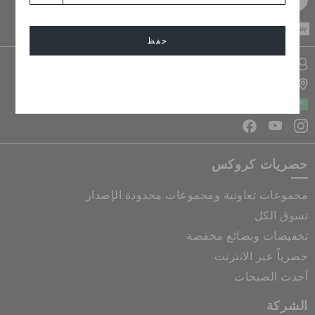
CASH ON
DELIVERY
حفظ
تسجيل الدخول الى حسابي
إلغاء
تحديد موقع المتجر
المملكة العربية السعودية
حصريات كروكس
مجموعات تعاونية ومجموعات محدودة الإصدار
تسوق الكل
تخفيضات وبضائع مخفضة
حصرياً عبر الانترنت
أحدث الصيحات
الشركة