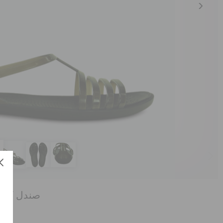
صندل كروك