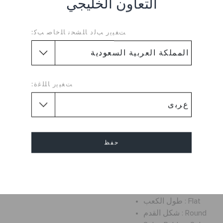
التعاون الخليجي
أكثر دقة. أكثر أنوثة. أكثر متعة.
عة - مجموعة كروكس إيزابيلا هي
ﺖﻐﻴﻳﺭ ﺐﻟﺩ ﺎﻠﺸﺤﻧ ﺎﻠﺧﺎﺻ ﺐﻛ:
ندل أنيق ومريح لارتدائه طوال
تبدو جيدة على قدميك، ووسادات
لايت™ في كل خطوة. ارتديه في
ت نهاية الأسبوع، وفي أي مكان
ﺖﻐﻴﻳﺭ ﺎﻠﻠﻏﺓ:
اش، بتفاصيل أكثر أناقة
مزيد من الشكل الأنثوي
حفظ
أشرطة شفافة لينة TPU
يف للغاية وسهل الارتداء
إلغاء
Upper Material :
Plastic
Flat
طول الكعب :
Round
شكل القدم :