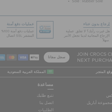
Sole :
Rubber Sole
إرجاع بدون عناء
عمليات دفع آمنة
هل غيرت رأيك؟ لا تقلق. عملية
عمليات 
الإرجاع المجانية لدينا تجعل الأمر
اتصال SSL المشفر
سهلاً.
JOIN CROCS C
سجل مجانا
NEXT PURCH
قع المتجر
المملكة العربية السعودية
مساعدة
كس
تتبع طلبك
جموعة أباريل
اتصل بنا
الطلبيات