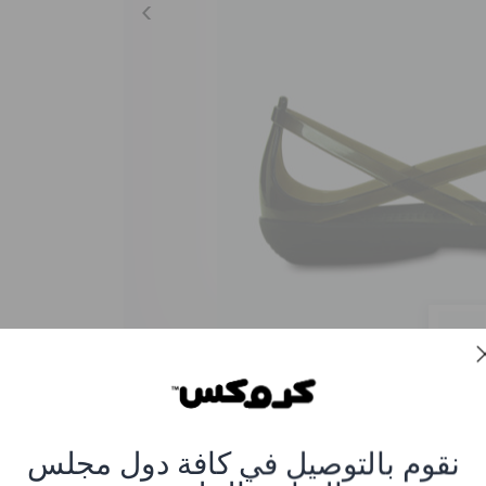
س إيزابيلا ميني للنساء
العنصر #202465-001-BLACK
نقوم بالتوصيل في كافة دول مجلس