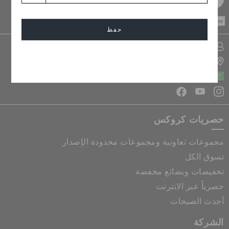
CASH ON
DELIVERY
حفظ
تسجيل الدخول الى حسابي
إلغاء
تحديد موقع المتجر
المملكة العربية السعودية
حصريات كروكس
مجموعات تعاونية ومجموعات محدودة الإصدار
تسوق الكل
تخفيضات وبضائع مخفضة
حصرياً عبر الانترنت
أحدث الصيحات
الشركة