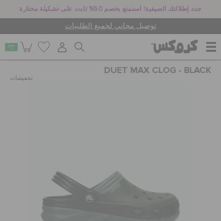
جدد إطلالتك الصيفية! استمتع بخصم 50% ثابت على تشكيلة مختارة
توصيل مجاني لجميع الطلبيات
DUET MAX CLOG - BLACK
للنساء
تخفيضات
للرجال
أطفال
جيبيتز تشارمز
كروكس لمكان العمل