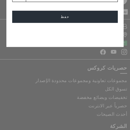
CASH ON
DELIVERY
حفظ
تسجيل الدخول الى حسابي
إلغاء
تحديد موقع المتجر
المملكة العربية السعودية
حصريات كروكس
مجموعات تعاونية ومجموعات محدودة الإصدار
تسوق الكل
تخفيضات وبضائع مخفضة
حصرياً عبر الانترنت
أحدث الصيحات
الشركة