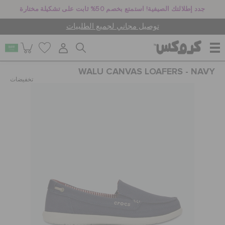
جدد إطلالتك الصيفية! استمتع بخصم 50% ثابت على تشكيلة مختارة
توصيل مجاني لجميع الطلبيات
WALU CANVAS LOAFERS - NAVY
للنساء
تخفيضات
للرجال
أطفال
جيبيتز تشارمز
كروكس لمكان العمل