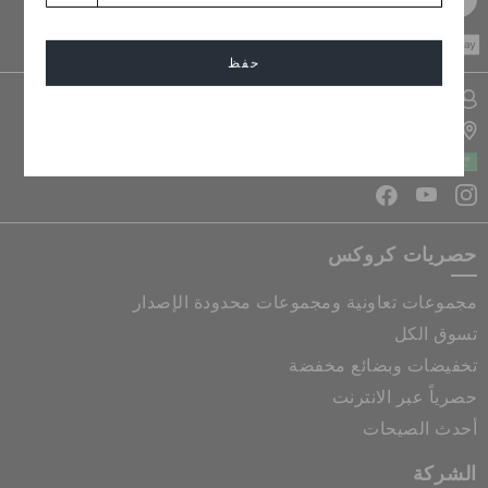
CASH ON
DELIVERY
حفظ
تسجيل الدخول الى حسابي
إلغاء
تحديد موقع المتجر
المملكة العربية السعودية
حصريات كروكس
مجموعات تعاونية ومجموعات محدودة الإصدار
تسوق الكل
تخفيضات وبضائع مخفضة
حصرياً عبر الانترنت
أحدث الصيحات
الشركة