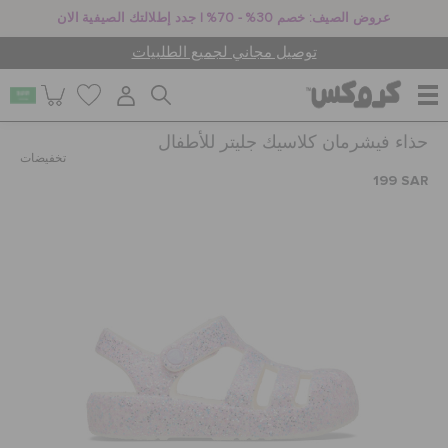
عروض الصيف: خصم 30% - 70% | جدد إطلالتك الصيفية الان
توصيل مجاني لجميع الطلبيات
حذاء فيشرمان كلاسيك جليتر للأطفال
للنساء
تخفيضات
199 SAR
للرجال
أطفال
جيبيتز تشارمز
كروكس لمكان العمل