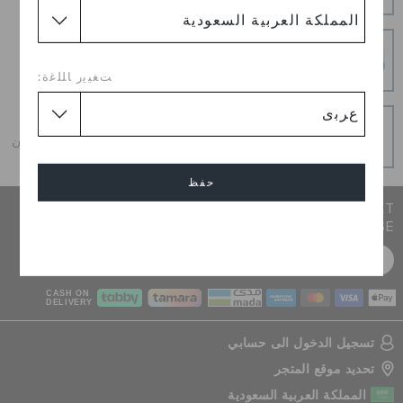
الأمر سهلاً.
عمليات دفع آمنة
عمليات دفع آمنة 100% باستخدام اتصال SSL المشفر
ﺖﻐﻴﻳﺭ ﺎﻠﻠﻏﺓ:
و قسطه على دفعات
احصل على ما تحب اليوم ، و قسطه على دفعات ، دائما بدون
فوائد عند الدفع في الوقت المحدد
حفظ
JOIN CROCS CLUB & GET 15% OFF ON YOUR NEXT
PURCHASE
إلغاء
سجل مجانا
CASH ON
DELIVERY
تسجيل الدخول الى حسابي
تحديد موقع المتجر
المملكة العربية السعودية