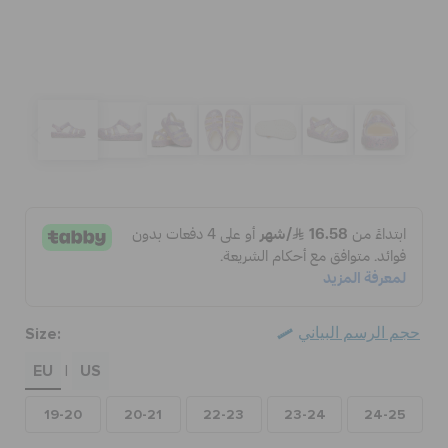
الحقائب
تنزيلات
مميز
تسجيل الدخول / اشتراك
Size:
حجم الرسم البياني
قائمة الامنيات
EU
US
|
تحديد موقع المتجر
19-20
20-21
22-23
23-24
24-25