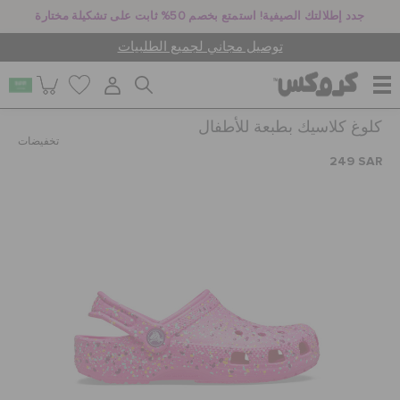
جدد إطلالتك الصيفية! استمتع بخصم 50% ثابت على تشكيلة مختارة
توصيل مجاني لجميع الطلبيات
كلوغ كلاسيك بطبعة للأطفال
للنساء
تخفيضات
249 SAR
للرجال
أطفال
جيبيتز تشارمز
كروكس لمكان العمل