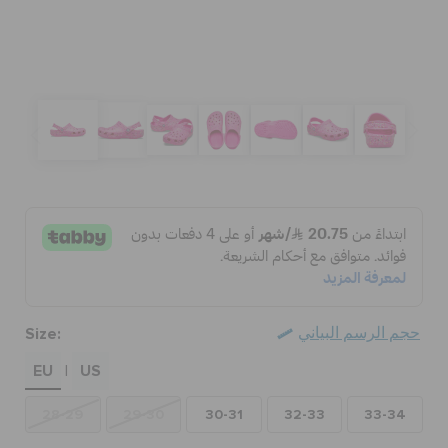
الحقائب
تنزيلات
مميز
تسجيل الدخول / اشتراك
Size:
حجم الرسم البياني
قائمة الامنيات
EU
US
|
تحديد موقع المتجر
28-29
29-30
30-31
32-33
33-34