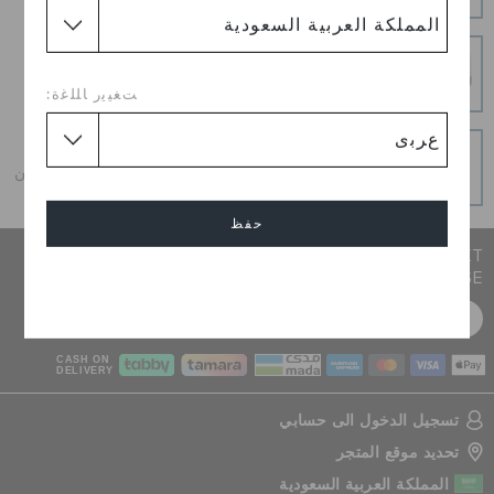
الأمر سهلاً.
عمليات دفع آمنة
عمليات دفع آمنة 100% باستخدام اتصال SSL المشفر
ﺖﻐﻴﻳﺭ ﺎﻠﻠﻏﺓ:
و قسطه على دفعات
احصل على ما تحب اليوم ، و قسطه على دفعات ، دائما بدون
فوائد عند الدفع في الوقت المحدد
حفظ
JOIN CROCS CLUB & GET 15% OFF ON YOUR NEXT
PURCHASE
إلغاء
سجل مجانا
CASH ON
DELIVERY
تسجيل الدخول الى حسابي
تحديد موقع المتجر
المملكة العربية السعودية