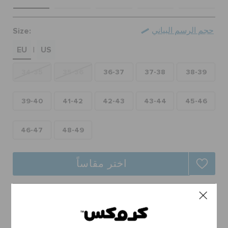
حالة الطلبية
Size:
حجم الرسم البياني
الطلبيات المرتجعة
EU
US
|
34-35
35-36
36-37
37-38
38-39
خدمة العملاء
39-40
41-42
42-43
43-44
45-46
46-47
48-49
اختر مقاساً
توصيل مجاني على جميع الطلبيات.
ارجاع مجاني لجميع الطلبات