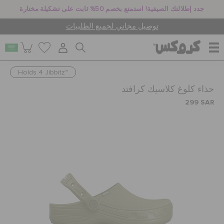
جدد إطلالتك الصيفية! استمتع بخصم 50% ثابت على تشكيلة مختارة
توصيل مجاني لجميع الطلبيات
Holds 4 Jibbitz™
للنساء
حذاء كلوغ كلاسيك كرافتد
299 SAR
للرجال
أطفال
جيبيتز تشارمز
كروكس لمكان العمل