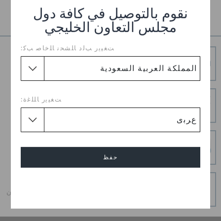
تفاصيل المنتج
نقوم بالتوصيل في كافة دول
مجلس التعاون الخليجي
ﺖﻐﻴﻳﺭ ﺐﻟﺩ ﺎﻠﺸﺤﻧ ﺎﻠﺧﺎﺻ ﺐﻛ:
شحن مجاني
توصيل مجاني على جميع الطلبيات المدفوعة مقدما
إرجاع بدون عناء
ﺖﻐﻴﻳﺭ ﺎﻠﻠﻏﺓ:
هل غيرت رأيك؟ لا تقلق. عملية الإرجاع المجانية لدينا تجعل
الأمر سهلاً.
عمليات دفع آمنة
عمليات دفع آمنة 100% باستخدام اتصال SSL المشفر
حفظ
و قسطه على دفعات
إلغاء
احصل على ما تحب اليوم ، و قسطه على دفعات ، دائما بدون
فوائد عند الدفع في الوقت المحدد